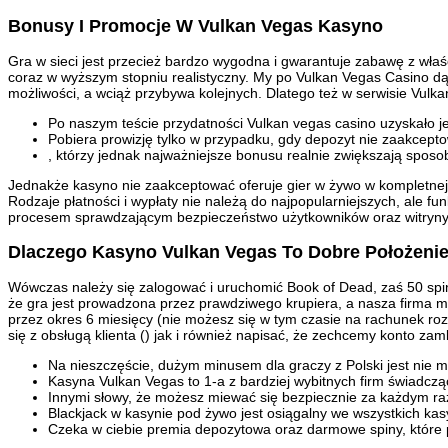
Bonusy I Promocje W Vulkan Vegas Kasyno
Gra w sieci jest przecież bardzo wygodna i gwarantuje zabawę z właśc
coraz w wyższym stopniu realistyczny. My po Vulkan Vegas Casino d
możliwości, a wciąż przybywa kolejnych. Dlatego też w serwisie Vu
Po naszym teście przydatności Vulkan vegas casino uzyskało j
Pobiera prowizję tylko w przypadku, gdy depozyt nie zaakcepto
, którzy jednak najważniejsze bonusu realnie zwiększają spos
Jednakże kasyno nie zaakceptować oferuje gier w żywo w kompletnej
Rodzaje płatności i wypłaty nie należą do najpopularniejszych, ale fu
procesem sprawdzającym bezpieczeństwo użytkowników oraz witryny
Dlaczego Kasyno Vulkan Vegas To Dobre Położenie 
Wówczas należy się zalogować i uruchomić Book of Dead, zaś 50 spi
że gra jest prowadzona przez prawdziwego krupiera, a nasza firma m
przez okres 6 miesięcy (nie możesz się w tym czasie na rachunek ro
się z obsługą klienta () jak i również napisać, że zechcemy konto za
Na nieszczęście, dużym minusem dla graczy z Polski jest nie 
Kasyna Vulkan Vegas to 1-a z bardziej wybitnych firm świadcz
Innymi słowy, że możesz miewać się bezpiecznie za każdym raz
Blackjack w kasynie pod żywo jest osiągalny we wszystkich kas
Czeka w ciebie premia depozytowa oraz darmowe spiny, które p