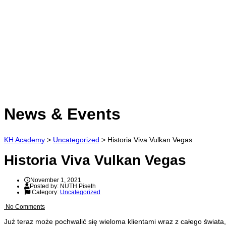
Have a question?
Send enquiry
Message sent
Close
News & Events
KH Academy
>
Uncategorized
>
Historia Viva Vulkan Vegas
Historia Viva Vulkan Vegas
November 1, 2021
Posted by:
NUTH Piseth
Category:
Uncategorized
No Comments
Już teraz może pochwalić się wieloma klientami wraz z całego świata