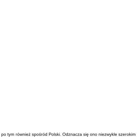
, po tym również spośród Polski. Odznacza się ono niezwykle szerokim 