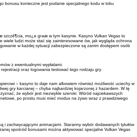
tego bonusu konieczne jest podanie specjalnego kodu w toku
waæ szczê¶cia, mo¿e graæ w tym kasynie. Kasyno Vulkan Vegas to
ie wiele ludzi może stać się zainteresowane ów, jak wygląda ochrona
 logowanie w każdej sytuacji zabezpieczone są zanim dostępem osób
blemów z ewentualnymi wypłatami.
jestracji oraz logowania testować tego rodzaju gry.
upierowi – kasyno to daje nam albowiem również możliwość uciechy w
iwej gry karcianej – chyba najbardziej kojarzonej z hazardem. W tę
zyznać, że wybór jest niezwykle szeroki. Wśród najciekawszych
ternetowe, po prostu musi mieć modus na żywo wraz z prawdziwego
fiką i zachwycającymi animacjami. Staranny wybór dodawanych tytułów
związanej spośród bonusami można aktywować specjalne Vulkan Vegas