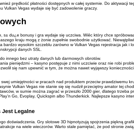
również prędkość płatności dostępnych w całej systemie. Do aktywacji 
u Vulkan Vegas wydaje się być zadowolenie graczy.
nowych
lne, s± du¿e bonusy i gra wydaje się uczciwa. Wiêc który chce spróbo
z Naszego kraju mogą z żonie zupełnie swobodnie użytkować. Niewątpliw
 na bardzo wysokim szczeblu zarówno w Vulkan Vegas rejestracja jak i
nskrypcji danych SSL.
ć do innego bez utraty danych lub darmowych obrotów.
nia pieniędzmi – kasyno postępuje z nimi uczciwie oraz nie robi pro
wolił się nam upewnić w tym, że można nawet wyjąwszy konieczności re
ić swej umiejętności w pracach nad produktem przeciw prawdziwemu kr
nie Vulkan Vegas nie stanie się się nudził przeciętny amator tej chodl
tawców, w sumie można zagrać w przeszło 2000 gier, dlatego trzeba pr
Play’n Go, Evoplay, Quickspin albo Thunderkick. Najlepsze kasyno in
 Jest Legalne
użego doświadczenia. Gry slotowe 3D hipnotyzują spojrzenia piękną gra
ą atrakcje na wiele wieczorów. Warto stale pamiętać, że pod stronie 