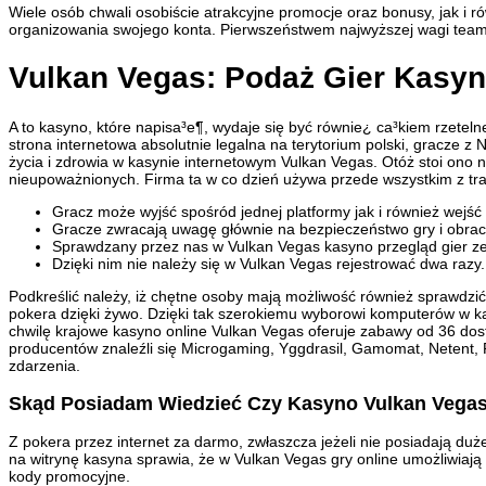
Wiele osób chwali osobiście atrakcyjne promocje oraz bonusy, jak i 
organizowania swojego konta. Pierwszeństwem najwyższej wagi team
Vulkan Vegas: Podaż Gier Kasy
A to kasyno, które napisa³e¶, wydaje się być równie¿ ca³kiem rzete
strona internetowa absolutnie legalna na terytorium polski, gracze 
życia i zdrowia w kasynie internetowym Vulkan Vegas. Otóż stoi ono
nieupoważnionych. Firma ta w co dzień używa przede wszystkim z tra
Gracz może wyjść spośród jednej platformy jak i również wejś
Gracze zwracają uwagę głównie na bezpieczeństwo gry i obraca
Sprawdzany przez nas w Vulkan Vegas kasyno przegląd gier zez
Dzięki nim nie należy się w Vulkan Vegas rejestrować dwa razy.
Podkreślić należy, iż chętne osoby mają możliwość również sprawdz
pokera dzięki żywo. Dzięki tak szerokiemu wyborowi komputerów w kasy
chwilę krajowe kasyno online Vulkan Vegas oferuje zabawy od 36 dos
producentów znaleźli się Microgaming, Yggdrasil, Gamomat, Netent, 
zdarzenia.
Skąd Posiadam Wiedzieć Czy Kasyno Vulkan Vegas
Z pokera przez internet za darmo, zwłaszcza jeżeli nie posiadają d
na witrynę kasyna sprawia, że w Vulkan Vegas gry online umożliwiaj
kody promocyjne.