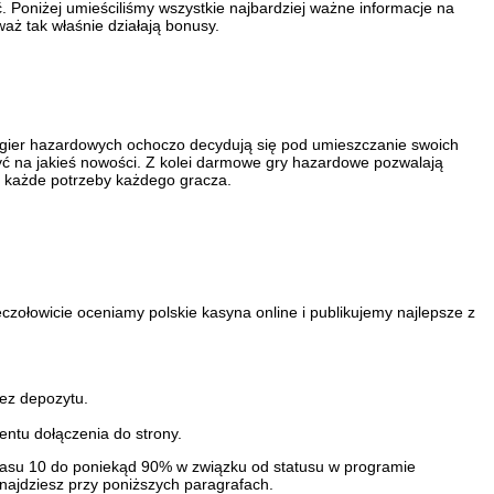
. Poniżej umieściliśmy wszystkie najbardziej ważne informacje na
aż tak właśnie działają bonusy.
rcy gier hazardowych ochoczo decydują się pod umieszczanie swoich
zyć na jakieś nowości. Z kolei darmowe gry hazardowe pozwalają
a każde potrzeby każdego gracza.
czołowicie oceniamy polskie kasyna online i publikujemy najlepsze z
ez depozytu.
entu dołączenia do strony.
zasu 10 do poniekąd 90% w związku od statusu w programie
znajdziesz przy poniższych paragrafach.