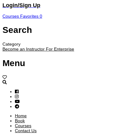
Login/Sign Up
Courses
Favorites
0
Search
Category
Become an Instructor
For Enterprise
Menu
Home
Book
Courses
Contact Us