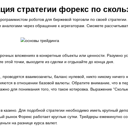
ация стратегии форекс по скол
программистом роботов для биржевой торговли по своей стратегии
и аналогами через обращение к агрегаторам. Сможете рассчитыв
осрочных вложениях в конкретные объекты или ценности. Разумно у
те этой точки, выходите из сделки и отдыхайте до конца дня.
я, проводятся взаимозачеты, баланс нулевой, никто никому ничег
еняются в отношении базовой валюты. Обратите внимание, что в пер
важно для понимания того, что такое котировка. Выражение “Скольк
 в казино. Для подобной стратегии необходимо иметь крупный деп
й рынок Форекс работает круглые сутки. Трейдеры ежеминутно сов
еньги на разнице курса валют.