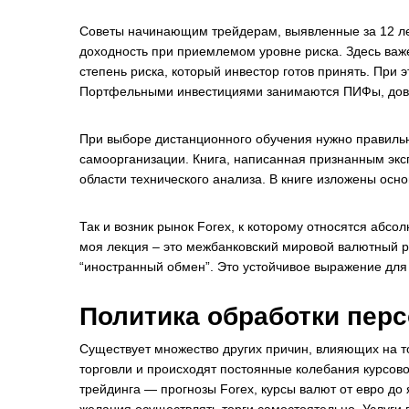
Советы начинающим трейдерам, выявленные за 12 л
доходность при приемлемом уровне риска. Здесь важ
степень риска, который инвестор готов принять. При э
Портфельными инвестициями занимаются ПИФы, довер
При выборе дистанционного обучения нужно правильн
самоорганизации. Книга, написанная признанным эк
области технического анализа. В книге изложены осн
Так и возник рынок Forex, к которому относятся абс
моя лекция – это межбанковский мировой валютный рын
“иностранный обмен”. Это устойчивое выражение для
Политика обработки пер
Существует множество других причин, влияющих на то
торговли и происходят постоянные колебания курсов
трейдинга — прогнозы Forex, курсы валют от евро до 
желания осуществлять торги самостоятельно. Услуги