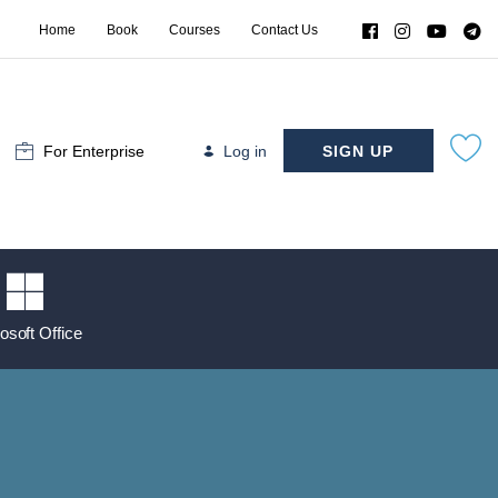
Home
Book
Courses
Contact Us
For Enterprise
Log in
SIGN UP
osoft Office