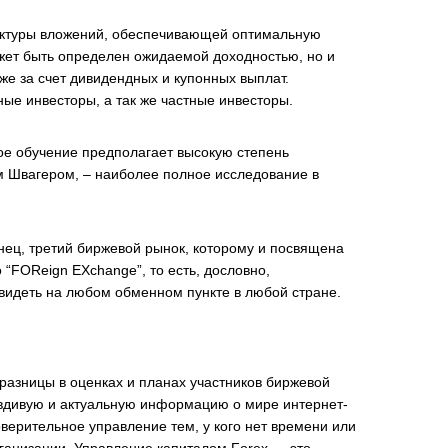
уктуры вложений, обеспечивающей оптимальную
жет быть определен ожидаемой доходностью, но и
кже за счет дивидендных и купонных выплат.
е инвесторы, а так же частные инвесторы.
ое обучение предполагает высокую степень
 Швагером, – наиболее полное исследование в
онец, третий биржевой рынок, которому и посвящена
 “FOReign EXchange”, то есть, дословно,
 видеть на любом обменном пункте в любой стране.
 разницы в оценках и планах участников биржевой
авдивую и актуальную информацию о мире интернет-
оверительное управление тем, у кого нет времени или
рганизации. Управление капиталом Forex — это