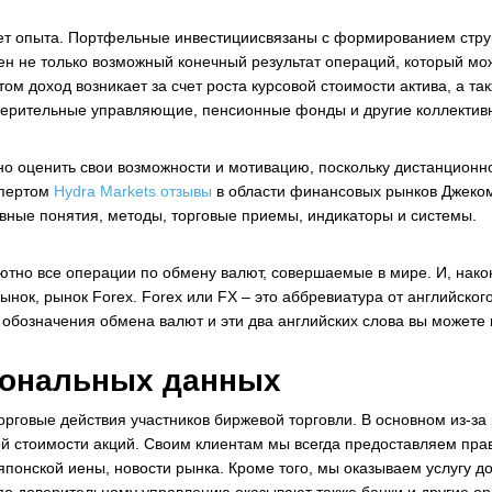
ет опыта. Портфельные инвестициисвязаны с формированием стр
ен не только возможный конечный результат операций, который мо
том доход возникает за счет роста курсовой стоимости актива, а та
ительные управляющие, пенсионные фонды и другие коллективны
о оценить свои возможности и мотивацию, поскольку дистанционн
спертом
Hydra Markets отзывы
в области финансовых рынков Джеком
овные понятия, методы, торговые приемы, индикаторы и системы.
олютно все операции по обмену валют, совершаемые в мире. И, нак
ок, рынок Forex. Forex или FX – это аббревиатура от английского
 обозначения обмена валют и эти два английских слова вы можете
сональных данных
рговые действия участников биржевой торговли. В основном из-за
ой стоимости акций. Своим клиентам мы всегда предоставляем пр
японской иены, новости рынка. Кроме того, мы оказываем услугу д
 по доверительному управлению оказывают также банки и другие о