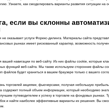
гию. Узнаете, как смоделировать варианты развития ситуации на
а, если вы склонны автоматиз
й
 и не оказывает услуги Форекс-дилинга. Материалы сайта предста
нсовых рынках имеет рискованный характер, возможность получен
я вашей навигации по веб-сайту. Из них файлы cookie, которые к
вных функций веб-сайта. Мы также используем сторонние файлы co
тип файлов будет храниться в вашем браузере только с вашего согл
знь торговлей акциями, фьючерсами, получая небольшую прибыль 
а содержит полный объем информации, который необходимо знать 
ь лучшим путеводителем к успеху в торговле на фондовых рынках. Т
шибок и найти наиболее эффективные варианты их решения. Вы смо
ом.