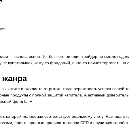
?
me»
офит – основа основ. То, без чего ни один трейдер не сможет сде
душе крипторынок, кому-то фондовый, а кто-то начнёт торговать на 
 жанра
вы хотите и ожидаете от рынка, тогда вероятность успеха вашей т
урные продукты с полной защитой капитала. А активный доверител
ексный фонд ETF.
 который полностью соответствует реальному счету. Разница в том
лазами, понять простые правила торговли CFD и научиться зараба