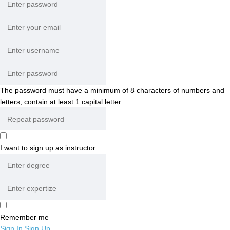
The password must have a minimum of 8 characters of numbers and
letters, contain at least 1 capital letter
I want to sign up as instructor
Remember me
Sign In
Sign Up