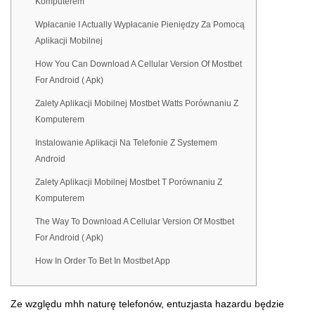
Komputerem
Wpłacanie I Actually Wypłacanie Pieniędzy Za Pomocą
Aplikacji Mobilnej
How You Can Download A Cellular Version Of Mostbet
For Android ( Apk)
Zalety Aplikacji Mobilnej Mostbet Watts Porównaniu Z
Komputerem
Instalowanie Aplikacji Na Telefonie Z Systemem
Android
Zalety Aplikacji Mobilnej Mostbet T Porównaniu Z
Komputerem
The Way To Download A Cellular Version Of Mostbet
For Android ( Apk)
How In Order To Bet In Mostbet App
Ze względu mhh naturę telefonów, entuzjasta hazardu będzie