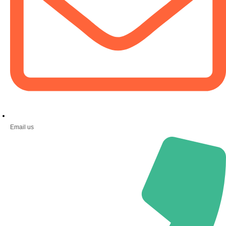
Email us