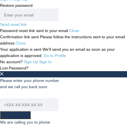
Restore password
Send reset link
Password reset link sent
to your email
Close
Confirmation link sent
Please follow the instructions sent to your email
address
Close
Your application is sent
We'll send you an email as soon as your
application is approved.
Go to Profile
No account?
Sign Up
Sign In
Lost Password?
Please enter your phone number
and we call you back soon
Waiting for call
We are calling you to phone