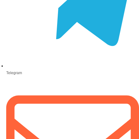
Telegram