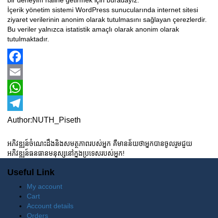
bir deneyim haline getirmek için buradayız.
İçerik yönetim sistemi WordPress sunucularında internet sitesi
ziyaret verilerinin anonim olarak tutulmasını sağlayan çerezlerdir.
Bu veriler yalnızca istatistik amaçlı olarak anonim olarak
tutulmaktadır.
Facebook
Email
WhatsApp
Telegram
Author:NUTH_Piseth
អភិវឌ្ឍន៍ចំណេះដឹងនិងសមត្ថភាពរបស់អ្នក គឺមានន័យថាអ្នកបានចូលរួមជួយ
អភិវឌ្ឍន៍ធនធានមនុស្សនៅក្នងប្រទេសរបស់អ្នក!
Useful Link
My account
Cart
Account details
Orders