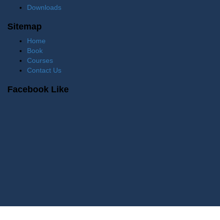
Downloads
Sitemap
Home
Book
Courses
Contact Us
Facebook Like
Sign In