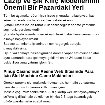
Cazip Ve Şık Kılıç Modellerinin
Önemli Bir Pazardaki Yeri
Tüm bu aşamalar eğer hiçbir issue çıkmadan atlatıldıysa, kayıt
süreciniz sonlandırılacak ve üye olabileceksiniz.
Şimdiki etapta ise en rahat kullanabileceğiniz ödeme yöntemini
seçmeniz gerekmektedir.
Şuanda üyelik işlemleri gerçekleştirilerek bahis heyecanına ortak
olmaya başlayabilirsiniz.
Sadece tanımlama işleminden sonra gerçek parayla
oynayabilirsiniz.
Oyun kazanmaya başladığınızda donma yapar sizi oyundan atar
aynı zamanda para çekmeye geldi mi en az 24 saate kadar
bekletiliyor ama yatırım işlemi Sn.
Pinup Casino’nun Resmi Web Sitesinde Para
Için Slot Machine Game Makineleri
Gerçek parayla slot makineleri oynamak, hem afin de yatırma
hem de bonus fonlarının kullanımını içerir.
Mesela çoğumuz cebimizden 25 tl çıkartıp weil slot oynayamayız
se?ora iş dijital hale dökülünce bir kita 2-3 tuşa basarak çok
büyük paralar riske edebiliyoruz.