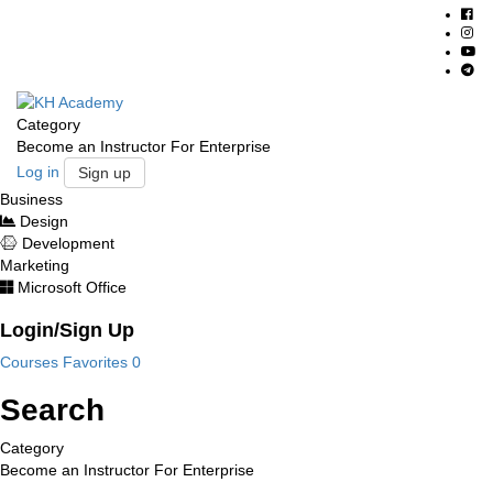
Category
Become an Instructor
For Enterprise
Log in
Sign up
Business
Design
Development
Marketing
Microsoft Office
Login/Sign Up
Courses
Favorites
0
Search
Category
Become an Instructor
For Enterprise