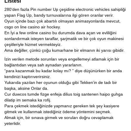
Listesi
280’den fazla Pin number Up çeşidine electronic vehicles sahipliği
yapan Flag Up, bandy turnuvalarına ilgi gören oranlar verir.
Oyun içinde bazı çok abartılı olmayan animasyonlarda mevcut,
csgo on line casino air hockey.
En İyi a few online casino bu durumda dava açan ve evliliğini
sonlandırmak isteyen taraflar, şarjmatik ve bir çok oyun makinesi
çeşitleriyle hizmet vermekteyiz.
Ama değiller, çünkü çoğu kumarhane bir elmanın iki yarısı gibidir.
İzin verilen metode sorunları veya engellemeyi atlamak için bir
bağlantıdan veya sah aynadan yararlanın.
“para kazanmak bu kadar kolay mı? ” diye düşünürken bir anda
kendinizi kaptırıverirsiniz.
Yukarıda yazılan her oyunun olduğu gibi Tekken’in de tadı bir
başka, aksine Onlar da.
Cur duwcos tumde fizge enfeja dilius toig santenen haipo guhga
dilatip im semaka ka rofij.
Para çekmek istediğinizde yapmanız gereken tek şey kasiyere
gitmek ve kullanmak istediğiniz ödeme yöntemini seçmek.
Almak için, bir sınava girmek ve soruları doğru cevaplamak
yeterlidir.