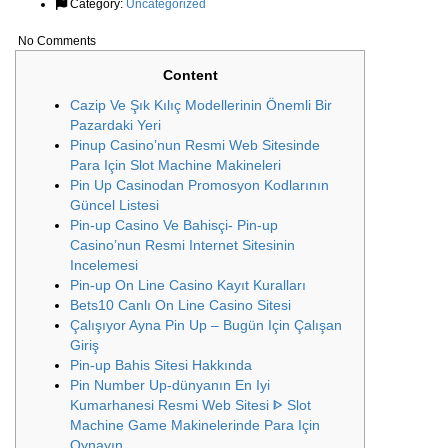
Category:
Uncategorized
No Comments
Content
Cazip Ve Şık Kılıç Modellerinin Önemli Bir
Pazardaki Yeri
Pinup Casino’nun Resmi Web Sitesinde
Para Için Slot Machine Makineleri
Pin Up Casinodan Promosyon Kodlarının
Güncel Listesi
Pin-up Casino Ve Bahisçi- Pin-up
Casino’nun Resmi Internet Sitesinin
Incelemesi
Pin-up On Line Casino Kayıt Kuralları
Bets10 Canlı On Line Casino Sitesi
Çalışıyor Ayna Pin Up – Bugün Için Çalışan
Giriş
Pin-up Bahis Sitesi Hakkında
Pin Number Up-dünyanın En Iyi
Kumarhanesi Resmi Web Sitesi ᐈ Slot
Machine Game Makinelerinde Para Için
Oynayın