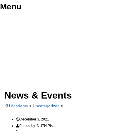
Menu
Have a question?
Send enquiry
Message sent
Close
News & Events
KH Academy
>
Uncategorized
>
December 3, 2021
Posted by:
NUTH Piseth