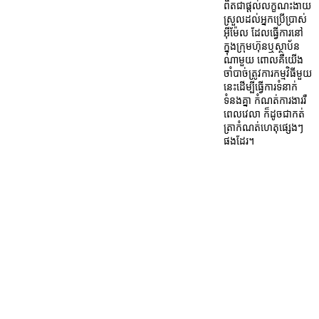
ពិតជាផ្តល់លក្ខណះងាយ
ស្រួលដល់អ្នកប្រើប្រាស់
អ៊ីម៉ែល ដែលធ្វើការនៅ
ក្នុងក្រុមហ៊ុនឬស្ថាប័ន
ណាមួយ ពោលគឺយើង
ចាំបាច់ត្រូវការកម្មវិធីមួយ
នេះដើម្បីធ្វើការទំនាក់
ទំនងគ្នា កំណត់ការងាររឺ
ពេលវេលា ក៏ដូចជាកត់
ត្រាកំណត់ហេតុផ្សេងៗ
ផងដែរ។