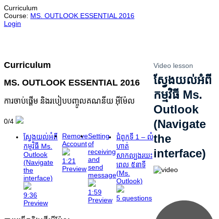
Curriculum
Course:
MS. OUTLOOK ESSENTIAL 2016
Login
Curriculum
Video lesson
ស្វែងយល់អំពី
MS. OUTLOOK ESSENTIAL 2016
កម្មវិធី Ms.
ការចាប់ផ្តើម និងរបៀបបញ្ចូលគណនីយ អ៊ីម៉ែល
Outlook
0/4
(Navigate
Remove
Setting
the
ស្វែងយល់អំពី
ជំពូកទី 1 – លំ
Account
of
កម្មវិធី Ms.
ហាត់
interface)
receiving
Outlook
សាកល្បងរយះ
and
1:21
(Navigate
ពេល ៥នាទី
send
Preview
the
(Ms.
message
interface)
Outlook)
1:59
9:36
5 questions
Preview
Preview