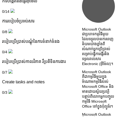
ការបង្កើតនិងផ្ញើរអ៊ីម៉ែល
0/14
ការរបៀបចំប្រអប់សារ
Microsoft Outlook
0/8
ជាប្រភេទកម្មវិធីមួយ
ដែលទទួលបានការពេញ
របៀបប្រើប្រាស់បណ្តុំនៃការទំនាក់ទំនង
និយមយ៉ាងខ្លាំងពី
សំណាក់អ្នកប្រើប្រាស់
0/4
សម្រាប់ធ្វើការផ្ញើរនិង
ទទួលរាល់សារ
របៀបប្រើប្រាស់កាលវិភាគ រឺប្រតិទិនការងារ
Electronic (អ៊ីម៉ែល)។
Microsoft Outlook
0/7
គឺជាកម្មវិធីមួយក្នុង
ចំណោមកម្មវិធីរបស់
Create tasks and notes
Microsoft Office និង
មានដោយស្វ័យប្រវត្ថិ
0/3
បន្ទាប់ពីលោកអ្នកបញ្ចូល
កម្មវិធី Microsoft
Office ទៅក្នុងកុំព្យូទ័រ។
Microsoft Outlook