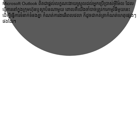
Microsoft Outlook ពិតជាផ្តល់លក្ខណះងាយស្រួលដល់អ្នកប្រើប្រាស់អ៊ីម៉ែល ដែល
ធ្វើការនៅក្នុងក្រុមហ៊ុនឬស្ថាប័នណាមួយ ពោលគឺយើងចាំបាច់ត្រូវការកម្មវិធីមួយនេះ
ដើម្បីធ្វើការទំនាក់ទំនងគ្នា កំណត់ការងាររឺពេលវេលា ក៏ដូចជាកត់ត្រាកំណត់ហេតុផ្សេងៗ
ផងដែរ។
Sign In
Continue with
Google
or sign in with email
The password must have a minimum
of 8 characters of numbers and letters, contain at least 1 capital
letter
I want to sign up as instructor
Remember me