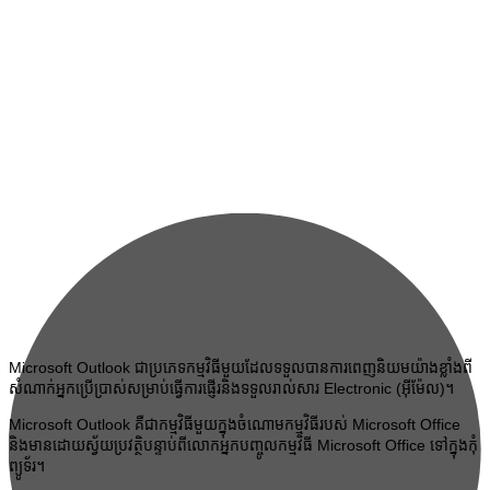
Microsoft Outlook ជាប្រភេទកម្មវិធីមួយដែលទទួលបានការពេញនិយមយ៉ាងខ្លាំងពី
សំណាក់អ្នកប្រើប្រាស់សម្រាប់ធ្វើការផ្ញើរនិងទទួលរាល់សារ Electronic (អ៊ីម៉ែល)។
Microsoft Outlook គឺជាកម្មវិធីមួយក្នុងចំណោមកម្មវិធីរបស់ Microsoft Office
និងមានដោយស្វ័យប្រវត្ថិបន្ទាប់ពីលោកអ្នកបញ្ចូលកម្មវិធី Microsoft Office ទៅក្នុងកុំ
ព្យូទ័រ។