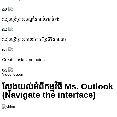
0/8
របៀបប្រើប្រាស់បណ្តុំនៃការទំនាក់ទំនង
0/4
របៀបប្រើប្រាស់កាលវិភាគ រឺប្រតិទិនការងារ
0/7
Create tasks and notes
0/3
Video lesson
ស្វែងយល់អំពីកម្មវិធី Ms. Outlook
(Navigate the interface)