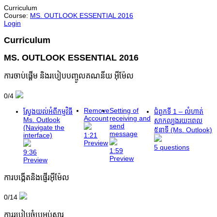
Curriculum
Course:
MS. OUTLOOK ESSENTIAL 2016
Login
Curriculum
MS. OUTLOOK ESSENTIAL 2016
ការចាប់ផ្តើម និងរបៀបបញ្ចូលគណនីយ អ៊ីម៉ែល
0/4
Remove
Setting of
ស្វែងយល់អំពីកម្មវិធី
ជំពូកទី 1 – លំហាត់
Account
receiving and
Ms. Outlook
សាកល្បងរយះពេល
send
(Navigate the
៥នាទី (Ms. Outlook)
message
interface)
1:21
Preview
5 questions
1:59
9:36
Preview
Preview
ការបង្កើតនិងផ្ញើរអ៊ីម៉ែល
0/14
ការរបៀបចំប្រអប់សារ